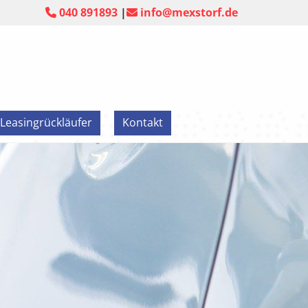
040 891893
|
info@mexstorf.de


Leasingrückläufer
Kontakt