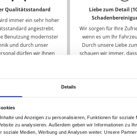
r Qualitätsstandard
Liebe zum Detail (1
Schadenbereinigu
wird immer ein sehr hoher
ätsstandard angestrebt.
Wir sorgen für Ihre Zufr
ie Benutzung modernster
wenn es um Ihr Fahrzeu
hnik und durch unser
Durch unsere Liebe zum
rsonal dürfen wir Ihnen
schauen wir immer, dass 
hern, dass wir bei jedem
Schäden an Ihrem Fahrze
jekt immer das Beste
% bereinigt werden. De
ermöglichen.
Zufriedenheit ist uns
höchstes Gut!
Details
Cookies
nhalte und Anzeigen zu personalisieren, Funktionen für soziale
Website zu analysieren. Außerdem geben wir Informationen zu I
r soziale Medien, Werbung und Analysen weiter. Unsere Partner