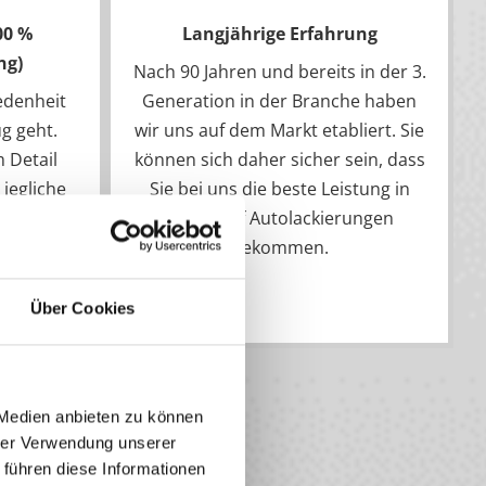
00 %
Langjährige Erfahrung
ng)
Nach 90 Jahren und bereits in der 3.
iedenheit
Generation in der Branche haben
g geht.
wir uns auf dem Markt etabliert. Sie
 Detail
können sich daher sicher sein, dass
jegliche
Sie bei uns die beste Leistung in
ug zu 100
Bezug auf Autolackierungen
nn Ihre
bekommen.
 unser
Über Cookies
 Medien anbieten zu können
hrer Verwendung unserer
 führen diese Informationen